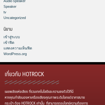
Audio speaker
Speaker
tv
Uncategorized
นิยาม
เข้าสู่ระบบ
เข้าฟีด
แสดงความเห็นฟีด
WordPress.org
เกี่ยวกับ HOTROCK
เผยพลังแห่งเสียง ที่รวมเทคโนโลยีและความลงตัวไว้ที่นี่
หากคุณกำลังมองหาเครื่องเสียงคุณภาพระดับโลกแต่ราคาสบาย
กระเป๋า
ต้อง
HOTROCK
เท่านั้น ที่สามารถตอบโจทย์ความต้องการ