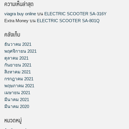
ความเห็นล่าสุด
viagra buy online
บน
ELECTRIC SCOOTER SA-316Y
Extra Money
บน
ELECTRIC SCOOTER SA-801Q
คลังเก็บ
ธันวาคม 2021
พฤศจิกายน 2021
ตุลาคม 2021
กันยายน 2021
สิงหาคม 2021
กรกฎาคม 2021
พฤษภาคม 2021
เมษายน 2021
มีนาคม 2021
มีนาคม 2020
หมวดหมู่