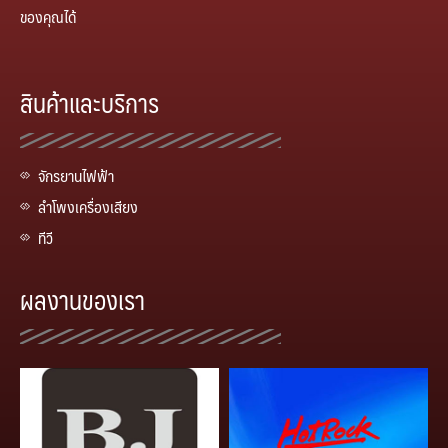
ของคุณได้
สินค้าและบริการ
จักรยานไฟฟ้า
ลำโพงเครื่องเสียง
ทีวี
ผลงานของเรา